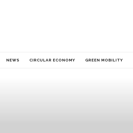
NEWS
CIRCULAR ECONOMY
GREEN MOBILITY
NACHHALTIGKEIT
TECHNOLOGY
TRAVEL
IMPRESSUM
NEWS
CIRCULAR ECONOMY
GREEN MOBILITY