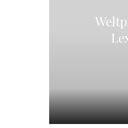
Weltp
Le