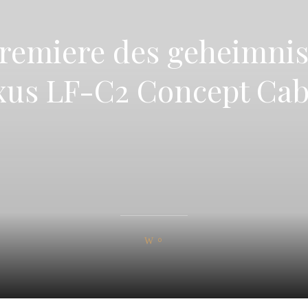
remiere des geheimnis
xus LF-C2 Concept Cab
0