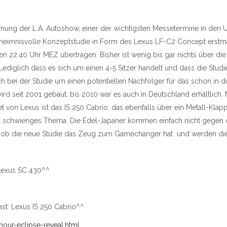
nung der L.A. Autoshow, einer der wichtigsten Messetermine in den 
heimnisvolle Konzeptstudie in Form des Lexus LF-C2 Concept erstmal
n 22.40 Uhr MEZ übertragen. Bisher ist wenig bis gar nichts über die
Lediglich dass es sich um einen 4-5 Sitzer handelt und dass die Studi
ich bei der Studie um einen potentiellen Nachfolger für das schon 
d seit 2001 gebaut, bis 2010 war es auch in Deutschland erhältlich. M
et von Lexus ist das IS 250 Cabrio, das ebenfalls über ein Metall-Klap
 schwieriges Thema. Die Edel-Japaner kommen einfach nicht gegen d
t ob die neue Studie das Zeug zum Gamechanger hat und werden die 
 Lexus SC 430^^
ast: Lexus IS 250 Cabrio^^
our-eclipse-reveal.html