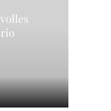
volles
rio