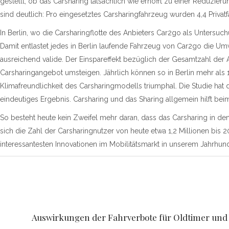
gestellt, ob das Carsharing tatsächlich wie erhofft zu einer Reduzie
sind deutlich: Pro eingesetztes Carsharingfahrzeug wurden 4,4 Privat
In Berlin, wo die Carsharingflotte des Anbieters Car2go als Untersuch
Damit entlastet jedes in Berlin laufende Fahrzeug von Car2go die Um
ausreichend valide. Der Einspareffekt bezüglich der Gesamtzahl der Au
Carsharingangebot umsteigen. Jährlich können so in Berlin mehr als
Klimafreundlichkeit des Carsharingmodells triumphal. Die Studie hat
eindeutiges Ergebnis. Carsharing und das Sharing allgemein hilft be
So besteht heute kein Zweifel mehr daran, dass das Carsharing in de
sich die Zahl der Carsharingnutzer von heute etwa 1,2 Millionen bis 
interessantesten Innovationen im Mobilitätsmarkt in unserem Jahrhun
Auswirkungen der Fahrverbote für Oldtimer und