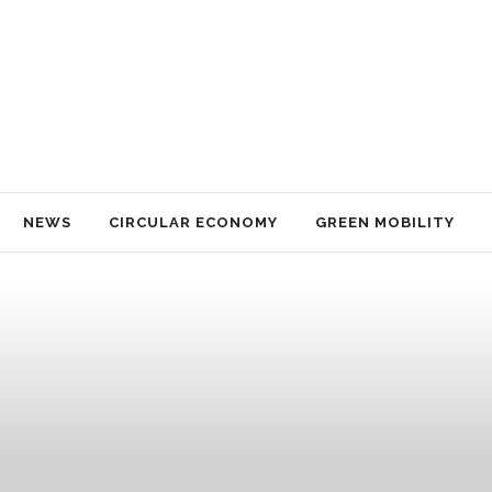
NEWS
CIRCULAR ECONOMY
GREEN MOBILITY
NACHHALTIGKEIT
TECHNOLOGY
TRAVEL
IMPRESSUM
NEWS
CIRCULAR ECONOMY
GREEN MOBILITY