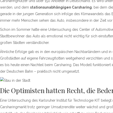
Carsharingnutzer und über 150 Anbieter in Deutschland. Es wird un
werden, und dem
stationsunabhängigen Carsharing
, bei dem di
gerade in der jungen Generation sich infolge des Klimawandels das 
immer mehr Menschen sehen das Auto, insbesondere in der Zeit vor e
Schon im Sommer hatte eine Untersuchung des Center of Automotive
Stadtbewohner das Auto als emotional nicht wichtig für sich einstufte
großen Städten verständlicher.
Ähnliche Erfolge gab es in den europäischen Nachbarländern und in 
Großstädten auf eigene Fahrzeugflotten weitgehend verzichten und st
es bis heute einen Nachteil beim Carsharing. Das Modell funktionie
der Deutschen Bahn – praktisch nicht umgesetzt.
Die Optimisten hatten Recht, die Bede
Eine Untersuchung des Karlsruher Institut für Technologie KIT belegt 
Carsharingmarkt trotz geringer Umsatzrendite weiter wächst und gro