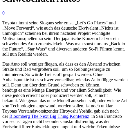
0
Toyota nimmt seine Slogans sehr ernst. „Let’s Go Places“ und
„Move Forward“, wie auch das deutsche Ekvivalent „Nichts ist
unmöglich“ scheinen bei ihrem nächsten Projekt wichtigste
Motivationsquellen zu sein. Der japanische Konzern hat vor ein
schwebendes Auto zu entwickeln. Was man sonst nur aus „Back to
the Future“, „Star Wars“ und diversen anderen Sc-Fi Filmen kennt,
soll nun Realität werden.
Das Auto soll weniger fliegen, als dass es den Abstand zwischen
Straße und Rad vergrößern soll, um so Reibungsenergie zu
minimieren. So würde Treibstoff gespart werden. Ohne
Anhaltspunkte ist es schwer vorstellbar, wie das Auto flügge werden
soll. Denn um über dem Grund schweben zu können,
benötigt es eine Menge Energie und vor allem Schnelligkeit. Wie
diese jedoch erreicht oder produziert werden soll, ist nicht
bekannt. Wie genau das neue Modell aussehen soll, oder welche Art
von Technologien angewandt werden sollen, ist noch unklar.
Toyotas Vorstandsvorsitzender Hiroyoshi Yoshiki gab sich nach
der
Bloomberg The Next Big Thing Konferenz
in San Francisco
vor sechs Tagen nicht besonders auskunftsfreudig, was den
Fortschritt ihrer Entwicklungen angeht und welche Erkenntnisse