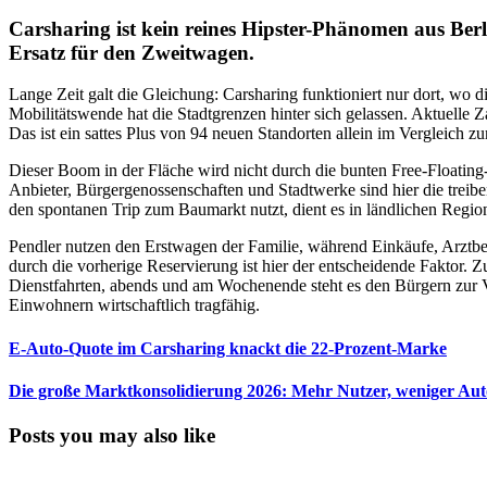
Carsharing ist kein reines Hipster-Phänomen aus Ber
Ersatz für den Zweitwagen.
Lange Zeit galt die Gleichung: Carsharing funktioniert nur dort, wo
Mobilitätswende hat die Stadtgrenzen hinter sich gelassen. Aktuelle
Das ist ein sattes Plus von 94 neuen Standorten allein im Vergleich z
Dieser Boom in der Fläche wird nicht durch die bunten Free-Floating-A
Anbieter, Bürgergenossenschaften und Stadtwerke sind hier die treib
den spontanen Trip zum Baumarkt nutzt, dient es in ländlichen Region
Pendler nutzen den Erstwagen der Familie, während Einkäufe, Arztbes
durch die vorherige Reservierung ist hier der entscheidende Faktor.
Dienstfahrten, abends und am Wochenende steht es den Bürgern zur V
Einwohnern wirtschaftlich tragfähig.
E-Auto-Quote im Carsharing knackt die 22-Prozent-Marke
Die große Marktkonsolidierung 2026: Mehr Nutzer, weniger Aut
Posts you may also like