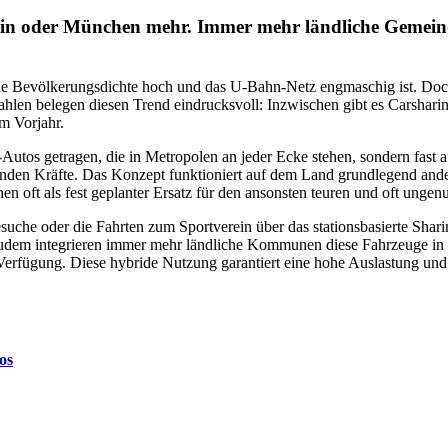
lin oder München mehr. Immer mehr ländliche Gemeinden
 die Bevölkerungsdichte hoch und das U-Bahn-Netz engmaschig ist. Doch
 Zahlen belegen diesen Trend eindrucksvoll: Inzwischen gibt es Carsh
um Vorjahr.
utos getragen, die in Metropolen an jeder Ecke stehen, sondern fast au
enden Kräfte. Das Konzept funktioniert auf dem Land grundlegend ander
en oft als fest geplanter Ersatz für den ansonsten teuren und oft unge
uche oder die Fahrten zum Sportverein über das stationsbasierte Shar
 Zudem integrieren immer mehr ländliche Kommunen diese Fahrzeuge in i
erfügung. Diese hybride Nutzung garantiert eine hohe Auslastung und
os