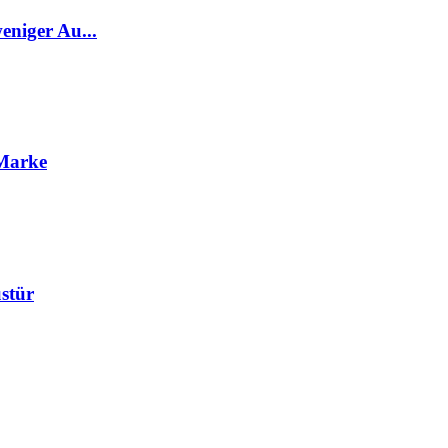
eniger Au...
-Marke
ustür