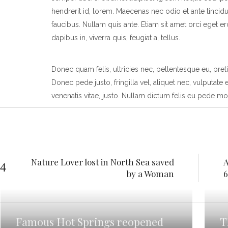
hendrerit id, lorem. Maecenas nec odio et ante tincid
faucibus. Nullam quis ante. Etiam sit amet orci eget er
dapibus in, viverra quis, feugiat a, tellus.
Donec quam felis, ultricies nec, pellentesque eu, pr
Donec pede justo, fringilla vel, aliquet nec, vulputate 
venenatis vitae, justo. Nullam dictum felis eu pede mol
Nature Lover lost in North Sea saved
A
by a Woman
6
Famous Hot Springs reopened
T