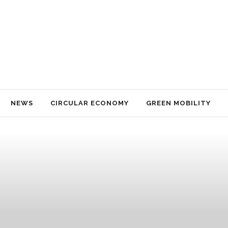
NEWS
CIRCULAR ECONOMY
GREEN MOBILITY
NACHHALTIGKEIT
TECHNOLOGY
TRAVEL
IMPRESSUM
NEWS
CIRCULAR ECONOMY
GREEN MOBILITY